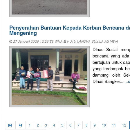
Penyerahan Bantuan Kepada Korban Bencana dar
Mengening
27 Januari 2026 12:26:58 WITA
PUTU CANDRA SUSILA ASTAWA
Dinas Sosial men
bencana yang ada 
bertujuan untuk da
yang terdampak be
dampingi oleh Sek
Dinas Sangker....
..
1
2
3
4
5
6
7
8
9
10
11
12