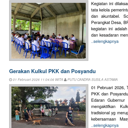
Kegiatan ini dilak
tata kelola pemerin
dan akuntabel. So
Perangkat Desa, B
kegiatan ini adal
dan kesadaran meng
..selengkapnya
Gerakan Kulkul PKK dan Posyandu
01 Februari 2026 11:04:06 WITA
PUTU CANDRA SUSILA ASTAWA
01 Pebruari 2026, 
PKK dan Posyandu 
Edaran Gubernur 
mengaktifkan Kul
tradisional yg meru
kebersamaan Masya
..selengkapnya