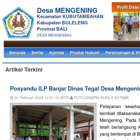
Profil Desa
Desa MENGENING
Kecamatan KUBUTAMBAHAN
Kabupaten BULELENG
Provinsi BALI
DESA MENGENING
Beranda
Berita
Agenda
Produk Hukum
Perencanaan & P
Artikel Terkini
Posyandu ILP Banjar Dinas Tegal Desa Mengeni
20 Februari 2026 12:31:31 WITA
PUTU CANDRA SUSILA ASTAWA
Pelayanan keseha
kembali dilaksanak
Mengening. Pada h
telah berlangsung
yang bertempat di Ba