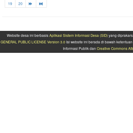
19
20
Website desa ini berbasis
Aplikasi Sistem Informasi Desa (SID)
yang diprakars
GENERAL PUBLIC LICENSE Version 3.0
Isi website ini berada di bawah ketentu
Informasi Publik dan
Creative Commons Attr