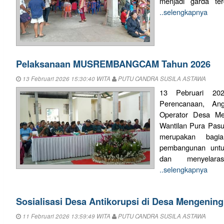
menjadi garda te
..selengkapnya
Pelaksanaan MUSREMBANGCAM Tahun 2026
13 Februari 2026 15:30:40 WITA
PUTU CANDRA SUSILA ASTAWA
13 Pebruari 20
Perencanaan, A
Operator Desa 
Wantilan Pura Pasu
merupakan bagi
pembangunan untu
dan menyelara
..selengkapnya
Sosialisasi Desa Antikorupsi di Desa Mengening
11 Februari 2026 13:59:49 WITA
PUTU CANDRA SUSILA ASTAWA