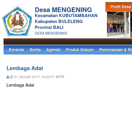
Profil Desa
Desa MENGENING
Kecamatan KUBUTAMBAHAN
Kabupaten BULELENG
Provinsi BALI
DESA MENGENING
Beranda
Berita
Agenda
Produk Hukum
Perencanaan & P
Lembaga Adat
31 Januari 2017 19:23:51 WITA
Lembaga Adat