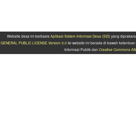
Website desa ini berbasis
Aplikasi Sistem Informasi Desa (SID)
yang diprakars
GENERAL PUBLIC LICENSE Version 3.0
Isi website ini berada di bawah ketentu
Informasi Publik dan
Creative Commons Attr