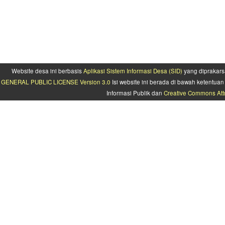
Website desa ini berbasis
Aplikasi Sistem Informasi Desa (SID)
yang diprakars
GENERAL PUBLIC LICENSE Version 3.0
Isi website ini berada di bawah ketentu
Informasi Publik dan
Creative Commons Attr