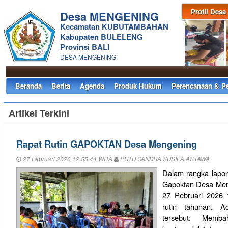
Profil Desa
Desa MENGENING
Kecamatan KUBUTAMBAHAN
Kabupaten BULELENG
Provinsi BALI
DESA MENGENING
Beranda
Berita
Agenda
Produk Hukum
Perencanaan & P
Artikel Terkini
Rapat Rutin GAPOKTAN Desa Mengening
27 Februari 2026 12:55:44 WITA
PUTU CANDRA SUSILA ASTAWA
Dalam rangka lapo
Gapoktan Desa Meng
27 Pebruari 2026 t
rutin tahunan. 
tersebut: Membah