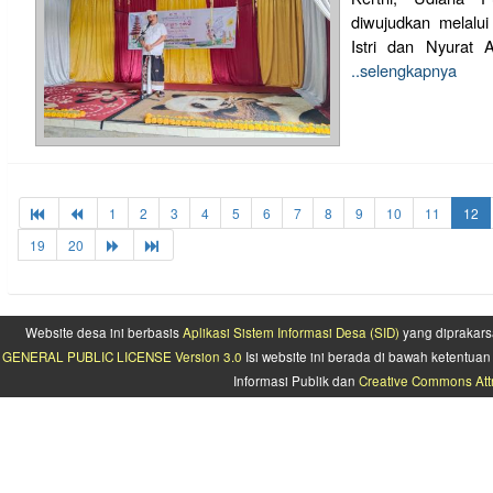
diwujudkan melalu
Istri dan Nyurat 
..selengkapnya
1
2
3
4
5
6
7
8
9
10
11
12
19
20
Website desa ini berbasis
Aplikasi Sistem Informasi Desa (SID)
yang diprakars
GENERAL PUBLIC LICENSE Version 3.0
Isi website ini berada di bawah ketentu
Informasi Publik dan
Creative Commons Attr