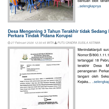
bantuan bibit tan
..selengkapnya
Desa Mengening 3 Tahun Terakhir tidak Sedan
Perkara Tindak Pidana Korupsi
27 Februari 2026 12:30:45 WITA
PUTU CANDRA SUSILA ASTAWA
Menindaklanjuti sur
Nomor:B/800.1.11.
tertanggal 18 Peb
terakhir Desa M
penanganan Perkar
tangani oleh Sek
Kejaks...
..selengka