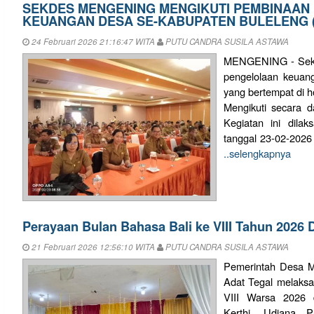
SEKDES MENGENING MENGIKUTI PEMBINAAN
KEUANGAN DESA SE-KABUPATEN BULELENG (
24 Februari 2026 21:16:47 WITA
PUTU CANDRA SUSILA ASTAWA
MENGENING - Sekre
pengelolaan keuan
yang bertempat di h
Mengikuti secara 
Kegiatan ini dila
tanggal 23-02-2026 
..selengkapnya
Perayaan Bulan Bahasa Bali ke VIII Tahun 2026
21 Februari 2026 12:56:10 WITA
PUTU CANDRA SUSILA ASTAWA
Pemerintah Desa M
Adat Tegal melaksa
VIII Warsa 2026
Kerthi, Udiana P