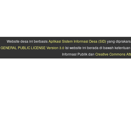
Website desa ini berbasis
Aplikasi Sistem Informasi Desa (SID)
yang diprakars
GENERAL PUBLIC LICENSE Version 3.0
Isi website ini berada di bawah ketentu
Informasi Publik dan
Creative Commons Attr