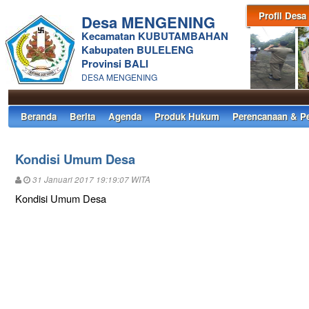
Profil Desa
Desa MENGENING
Kecamatan KUBUTAMBAHAN
Kabupaten BULELENG
Provinsi BALI
DESA MENGENING
Beranda
Berita
Agenda
Produk Hukum
Perencanaan & P
Kondisi Umum Desa
31 Januari 2017 19:19:07 WITA
Kondisi Umum Desa