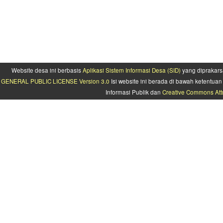
Website desa ini berbasis
Aplikasi Sistem Informasi Desa (SID)
yang diprakars
GENERAL PUBLIC LICENSE Version 3.0
Isi website ini berada di bawah ketentu
Informasi Publik dan
Creative Commons Attr