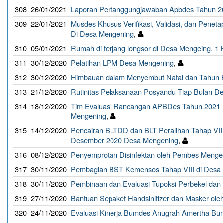
308
26/01/2021
Laporan Pertanggungjawaban Apbdes Tahun 
309
22/01/2021
Musdes Khusus Verifikasi, Validasi, dan Pene
Di Desa Mengening
,
310
05/01/2021
Rumah di terjang longsor di Desa Mengeing, 1
311
30/12/2020
Pelatihan LPM Desa Mengening
,
312
30/12/2020
Himbauan dalam Menyembut Natal dan Tahun 
313
21/12/2020
Rutinitas Pelaksanaan Posyandu Tiap Bulan D
314
18/12/2020
Tim Evaluasi Rancangan APBDes Tahun 2021
Mengening
,
315
14/12/2020
Pencairan BLTDD dan BLT Peralihan Tahap VII
Desember 2020 Desa Mengening
,
316
08/12/2020
Penyemprotan Disinfektan oleh Pembes Menge
317
30/11/2020
Pembagian BST Kemensos Tahap VIII di Desa
318
30/11/2020
Pembinaan dan Evaluasi Tupoksi Perbekel dan
319
27/11/2020
Bantuan Sepaket Handsinitizer dan Masker ol
320
24/11/2020
Evaluasi Kinerja Bumdes Anugrah Amertha Bu