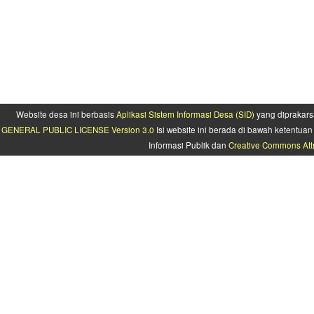
Website desa ini berbasis
Aplikasi Sistem Informasi Desa (SID)
yang diprakars
GENERAL PUBLIC LICENSE Version 3.0
Isi website ini berada di bawah ketentu
Informasi Publik dan
Creative Commons Attr