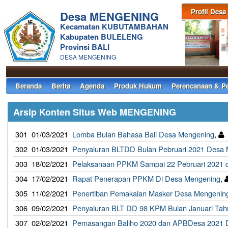
Profil Desa
Desa MENGENING
Kecamatan KUBUTAMBAHAN
Kabupaten BULELENG
Provinsi BALI
DESA MENGENING
Beranda
Berita
Agenda
Produk Hukum
Perencanaan & P
Arsip Konten Situs Web MENGENING
301
01/03/2021
Lomba Bulan Bahasa Bali Desa Mengening
,
302
01/03/2021
Penyaluran BLTDD Bulan Pebruari 2021 Desa
303
18/02/2021
Pelaksanaan PPKM Sampai 22 Pebruari 2021 
304
17/02/2021
Rapat Penerapan PPKM Di Desa Mengening
,
305
11/02/2021
Penertiban Pemakaian Masker Desa Mengenin
306
09/02/2021
Penyaluran BLT DD 98 KPM Bulan Januari Ta
307
02/02/2021
Pemasangan Baliho 2020 dan APBDesa 2021 