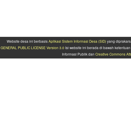
Website desa ini berbasis
Aplikasi Sistem Informasi Desa (SID)
yang diprakars
GENERAL PUBLIC LICENSE Version 3.0
Isi website ini berada di bawah ketentu
Informasi Publik dan
Creative Commons Attr