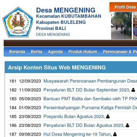
Profil Desa
Desa MENGENING
Kecamatan KUBUTAMBAHAN
Kabupaten BULELENG
Provinsi BALI
DESA MENGENING
Beranda
Berita
Agenda
Produk Hukum
Perencanaan & P
Arsip Konten Situs Web MENGENING
181
12/09/2023
Musyawarah Perencanaan Pembangunan Desa 
182
11/09/2023
Penyaluran BLT DD Bulan September 2023
,
183
05/09/2023
Bantuan PMT Balita dan Sembako oleh TP PKK
184
01/09/2023
Persembahyangan Purnama Katiga Perintah D
185
23/08/2023
Posyandu Bulan Agustus 2023
,
186
23/08/2023
Penyaluran BLT DD Bulan Agustus 2023
,
187
09/08/2023
Hut Desa Mengening ke-19 Tahun
,