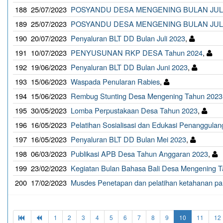
188
25/07/2023
POSYANDU DESA MENGENING BULAN JULI
189
25/07/2023
POSYANDU DESA MENGENING BULAN JULI
190
20/07/2023
Penyaluran BLT DD Bulan Juli 2023
,
191
10/07/2023
PENYUSUNAN RKP DESA Tahun 2024
,
192
19/06/2023
Penyaluran BLT DD Bulan Juni 2023
,
193
15/06/2023
Waspada Penularan Rabies
,
194
15/06/2023
Rembug Stunting Desa Mengening Tahun 2023
195
30/05/2023
Lomba Perpustakaan Desa Tahun 2023
,
196
16/05/2023
Pelatihan Sosialisasi dan Edukasi Penanggula
197
16/05/2023
Penyaluran BLT DD Bulan Mei 2023
,
198
06/03/2023
Publikasi APB Desa Tahun Anggaran 2023
,
199
23/02/2023
Kegiatan Bulan Bahasa Bali Desa Mengening 
200
17/02/2023
Musdes Penetapan dan pelatihan ketahanan p
1
2
3
4
5
6
7
8
9
10
11
12