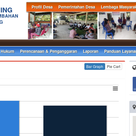
Profil Desa
Pemerintahan Desa
Lembaga Masyarak
ING
AMBAHAN
NG
 Hukum
Perencanaan & Penganggaran
Laporan
Panduan Layana
Bar Graph
Pie Cart