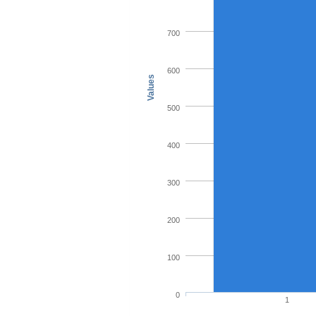
700
600
Values
500
400
300
200
100
0
1