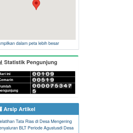
ampilkan dalam peta lebih besar
Statistik Pengunjung
ari ini
Kemarin
Jumlah
pengunjung
Arsip Artikel
elatihan Tata Rias di Desa Mengening
enyaluran BLT Periode Agustusdi Desa