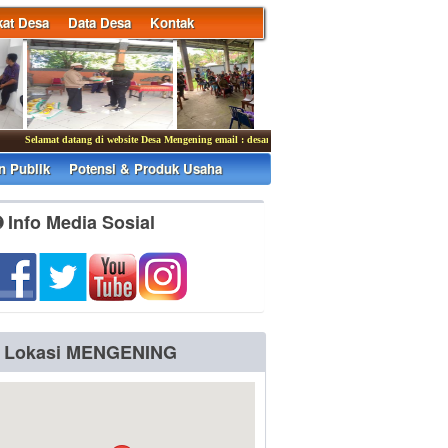
at Desa
Data Desa
Kontak
Selamat datang di website Desa Mengening email : desamengening2010@gmail.com
|
Kantor
n Publik
Potensi & Produk Usaha
Info Media Sosial
Lokasi MENGENING