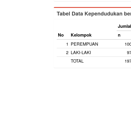
Tabel Data Kependudukan ber
Jumla
No
Kelompok
n
1
PEREMPUAN
10
2
LAKI-LAKI
9
TOTAL
19