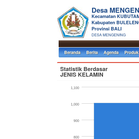
Desa MENGEN
Kecamatan KUBUT
Kabupaten BULELE
Provinsi BALI
DESA MENGENING
Beranda
Berita
Agenda
Produk
Statistik Berdasar
JENIS KELAMIN
1,100
1,000
900
800