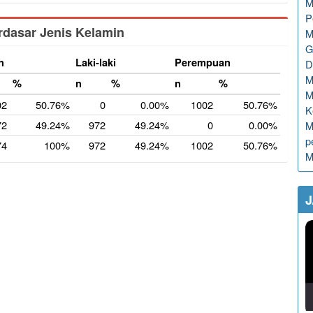
M
P
dasar Jenis Kelamin
M
G
h
Laki-laki
Perempuan
D
M
%
n
%
n
%
M
02
50.76%
0
0.00%
1002
50.76%
K
72
49.24%
972
49.24%
0
0.00%
M
p
74
100%
972
49.24%
1002
50.76%
M
J