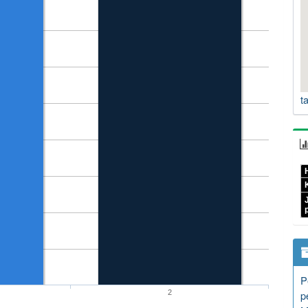
t
H
P
2
p