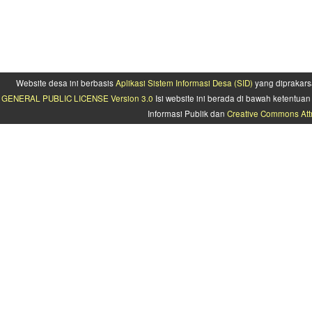
Website desa ini berbasis
Aplikasi Sistem Informasi Desa (SID)
yang diprakars
GENERAL PUBLIC LICENSE Version 3.0
Isi website ini berada di bawah ketentu
Informasi Publik dan
Creative Commons Attr