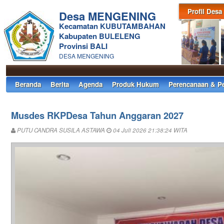
Profil Desa
Desa MENGENING
Kecamatan KUBUTAMBAHAN
Kabupaten BULELENG
Provinsi BALI
DESA MENGENING
Beranda
Berita
Agenda
Produk Hukum
Perencanaan & P
Musdes RKPDesa Tahun Anggaran 2027
PUTU CANDRA SUSILA ASTAWA
04 Juli 2026 21:38:24 WITA