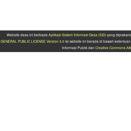
Website desa ini berbasis
Aplikasi Sistem Informasi Desa (SID)
yang diprakars
GENERAL PUBLIC LICENSE Version 3.0
Isi website ini berada di bawah ketentu
Informasi Publik dan
Creative Commons Attr