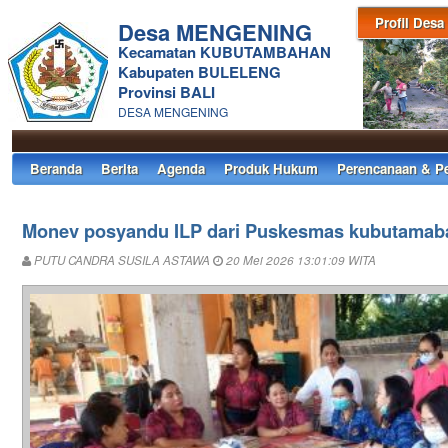
Profil Desa
Desa MENGENING
Kecamatan KUBUTAMBAHAN
Kabupaten BULELENG
Provinsi BALI
DESA MENGENING
Beranda
Berita
Agenda
Produk Hukum
Perencanaan & P
Monev posyandu ILP dari Puskesmas kubutamaba
PUTU CANDRA SUSILA ASTAWA
20 Mei 2026 13:01:09 WITA