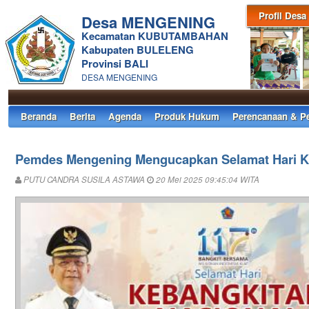
Profil Desa
Desa MENGENING
Kecamatan KUBUTAMBAHAN
Kabupaten BULELENG
Provinsi BALI
DESA MENGENING
Beranda
Berita
Agenda
Produk Hukum
Perencanaan & P
Pemdes Mengening Mengucapkan Selamat Hari K
PUTU CANDRA SUSILA ASTAWA
20 Mei 2025 09:45:04 WITA