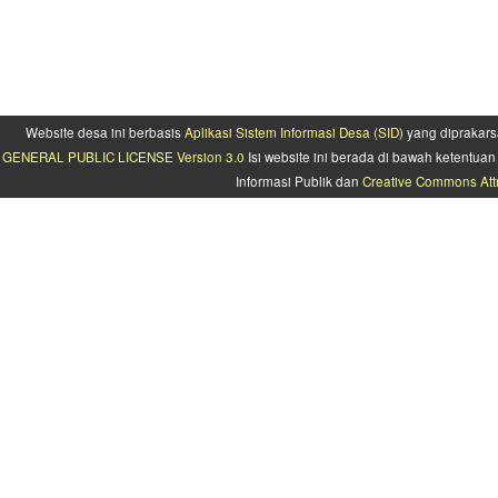
Website desa ini berbasis
Aplikasi Sistem Informasi Desa (SID)
yang diprakars
GENERAL PUBLIC LICENSE Version 3.0
Isi website ini berada di bawah ketentu
Informasi Publik dan
Creative Commons Attr