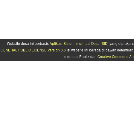
Website desa ini berbasis
Aplikasi Sistem Informasi Desa (SID)
yang diprakars
GENERAL PUBLIC LICENSE Version 3.0
Isi website ini berada di bawah ketentu
Informasi Publik dan
Creative Commons Attr