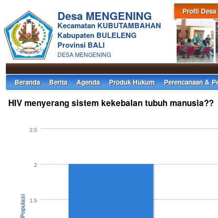
Profil Desa
Desa MENGENING
Kecamatan KUBUTAMBAHAN
Kabupaten BULELENG
Provinsi BALI
DESA MENGENING
Beranda
Berita
Agenda
Produk Hukum
Perencanaan & P
HIV menyerang sistem kekebalan tubuh manusia??
2.5
2
Jumlah Populasi
1.5